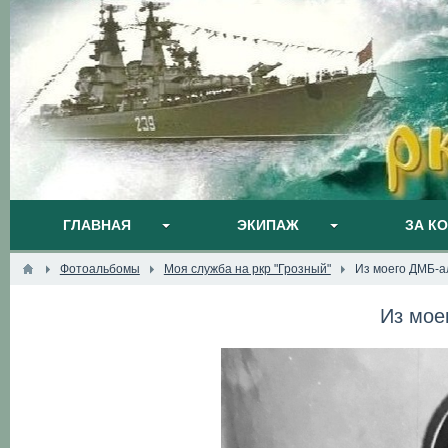
ГЛАВНАЯ
ЭКИПАЖ
ЗА К
Фотоальбомы
Моя служба на ркр "Грозный"
Из моего ДМБ-а
Из мое