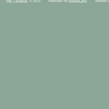
Ркр "Грозный"
© 2015
Работает на
InstantCMS
Иконки 