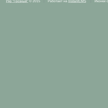
Ркр "Грозный"
© 2015
Работает на
InstantCMS
Иконки 