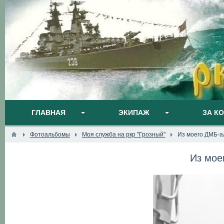
ГЛАВНАЯ
ЭКИПАЖ
ЗА К
Фотоальбомы
Моя служба на ркр "Грозный"
Из моего ДМБ-а
Из мое