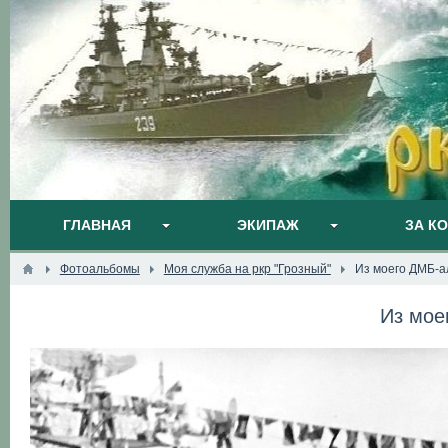
ГЛАВНАЯ
ЭКИПАЖ
ЗА К
Фотоальбомы
Моя служба на ркр "Грозный"
Из моего ДМБ-а
Из мое