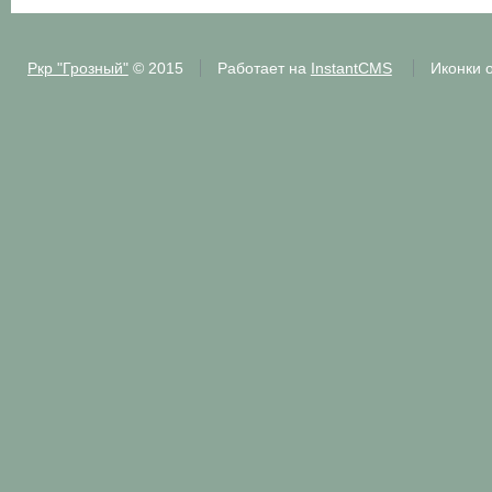
Ркр "Грозный"
© 2015
Работает на
InstantCMS
Иконки 