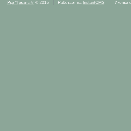
Ркр "Грозный"
© 2015
Работает на
InstantCMS
Иконки 