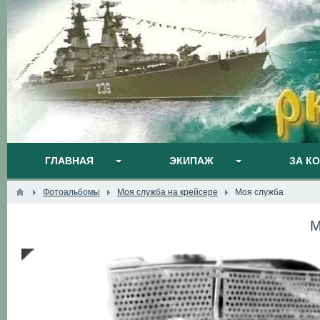
ГЛАВНАЯ
ЭКИПАЖ
ЗА К
Фотоальбомы
Моя служба на крейсере
Моя служба
М