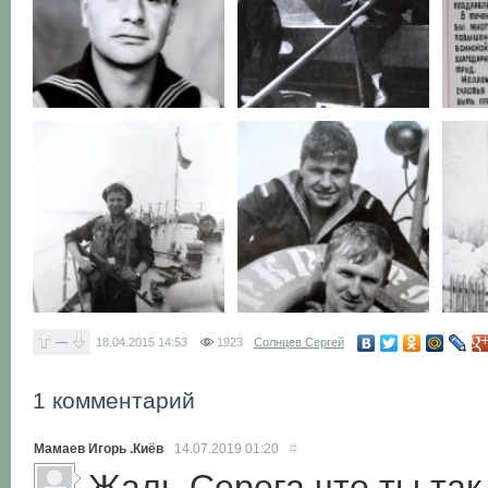
—
18.04.2015
14:53
1923
Солнцев Сергей
1 комментарий
Мамаев Игорь .Киёв
14.07.2019
01:20
#
Жаль Серега что ты так