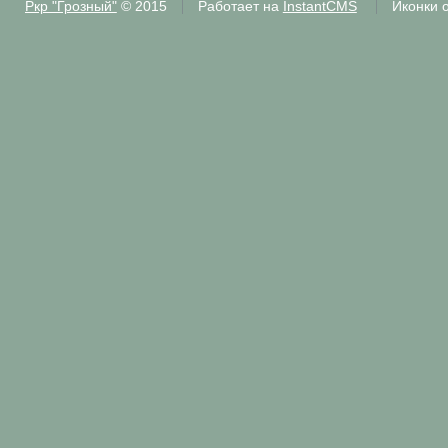
Ркр "Грозный"
© 2015
Работает на
InstantCMS
Иконки 