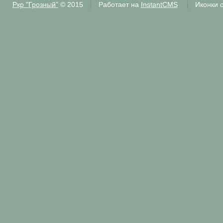
Ркр "Грозный"
© 2015
Работает на
InstantCMS
Иконки 