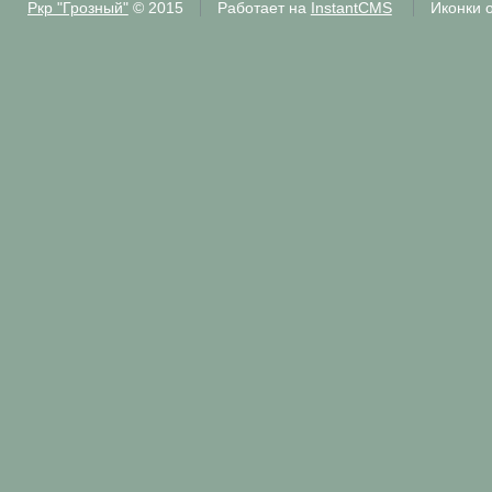
Ркр "Грозный"
© 2015
Работает на
InstantCMS
Иконки 