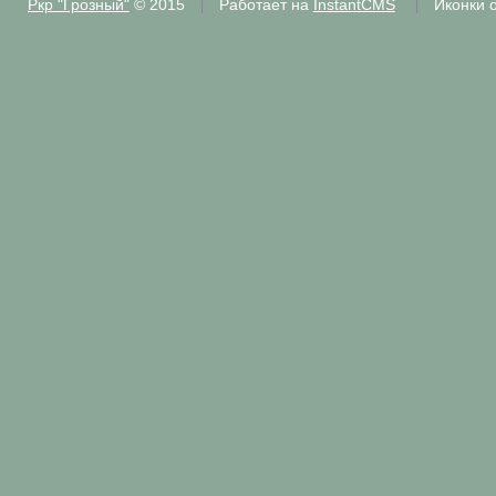
Ркр "Грозный"
© 2015
Работает на
InstantCMS
Иконки 