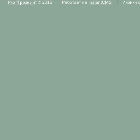
Ркр "Грозный"
© 2015
Работает на
InstantCMS
Иконки 