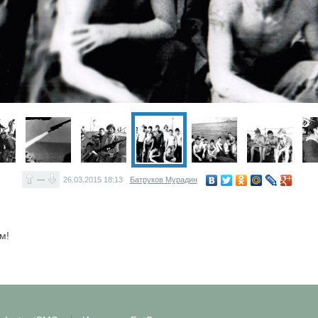
—
26.03.2015
18:13
Батруков Мурадин
м!