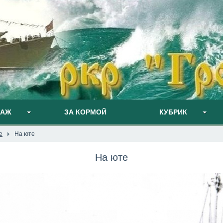
ПАЖ
ЗА КОРМОЙ
КУБРИК
е
На юте
На юте