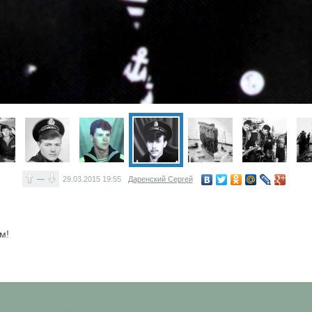
—
29.03.2015
19:55
Даренский Сергей
м!