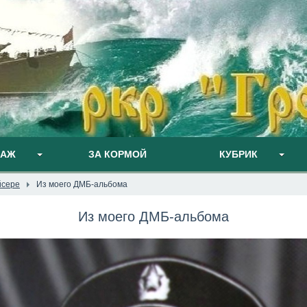
ПАЖ
ЗА КОРМОЙ
КУБРИК
йсере
Из моего ДМБ-альбома
Из моего ДМБ-альбома