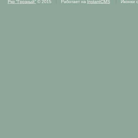
Ркр "Грозный"
© 2015
Работает на
InstantCMS
Иконки 