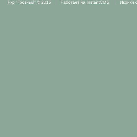
Ркр "Грозный"
© 2015
Работает на
InstantCMS
Иконки 