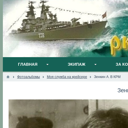
ГЛАВНАЯ
ЭКИПАЖ
ЗА К
Фотоальбомы
Моя служба на крейсере
Зенкин А. В КРМ
Зен