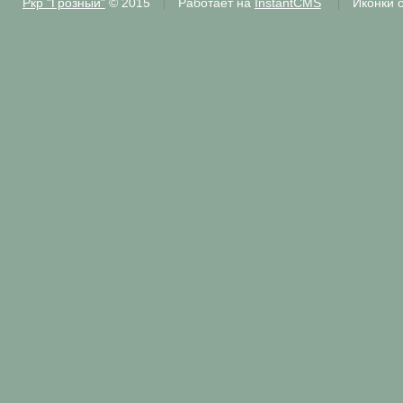
Ркр "Грозный"
© 2015
Работает на
InstantCMS
Иконки 