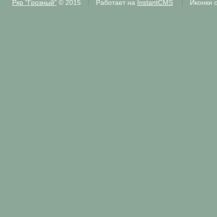
Ркр "Грозный"
© 2015
Работает на
InstantCMS
Иконки 