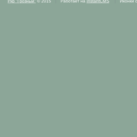
Ркр "Грозный"
© 2015
Работает на
InstantCMS
Иконки 