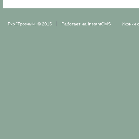
Ркр "Грозный"
© 2015
Работает на
InstantCMS
Иконки 