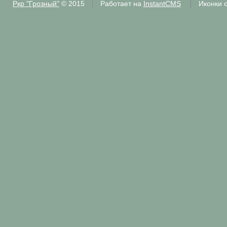
Ркр "Грозный"
© 2015
Работает на
InstantCMS
Иконки 