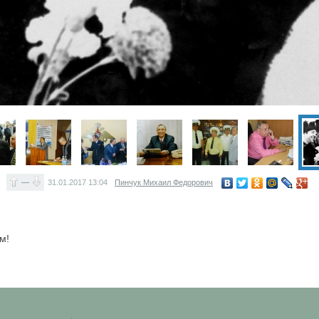
—
31.01.2017
13:04
Пинчук Михаил Федорович
м!