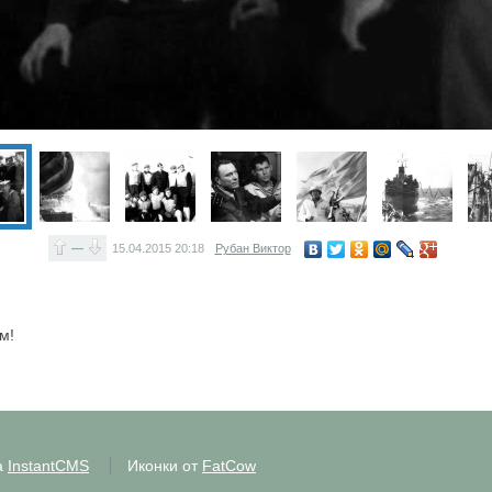
—
15.04.2015
20:18
Рубан Виктор
м!
а
InstantCMS
Иконки от
FatCow