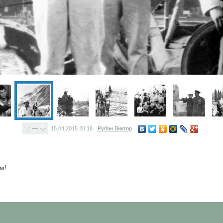
—
15.04.2015
20:18
Рубан Виктор
м!