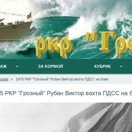
ПАЖ
ЗА КОРМОЙ
КУБРИК
йсере
1975 PКP "Гpoзный" Pyбaн Bиктop вaxтa ПДCC нa бaкe
5 PКP "Гpoзный" Pyбaн Bиктop вaxтa ПДCC нa 