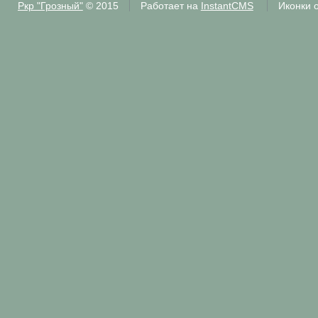
Ркр "Грозный"
© 2015
Работает на
InstantCMS
Иконки 