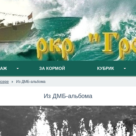
ПАЖ
ЗА КОРМОЙ
КУБРИК
йсере
Из ДМБ-альбома
Из ДМБ-альбома