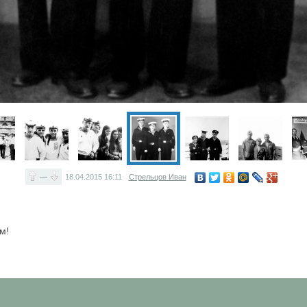
—
18.04.2015
16:11
Стрельцов Иван
м!