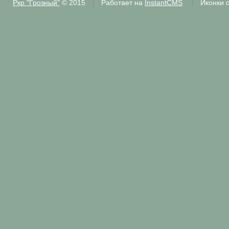
Ркр "Грозный"
© 2015
Работает на
InstantCMS
Иконки 