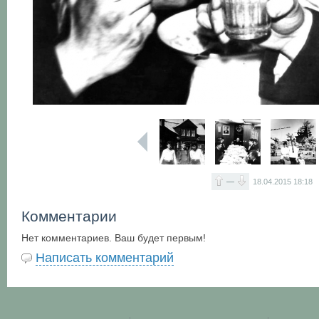
—
18.04.2015
18:18
Комментарии
Нет комментариев. Ваш будет первым!
Написать комментарий