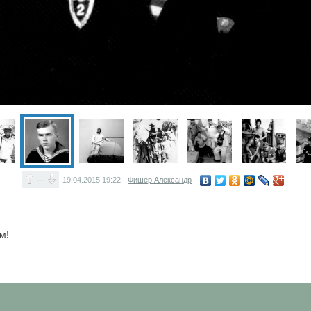
—
19.04.2015
19:22
Фишер Александр
м!