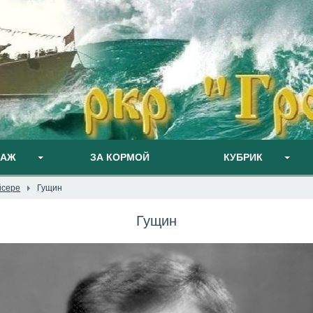
ПАЖ
ЗА КОРМОЙ
КУБРИК
йсере
Гущин
Гущин