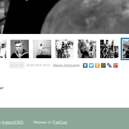
—
19.04.2015
19:22
Фишер Александр
м!
а
InstantCMS
Иконки от
FatCow