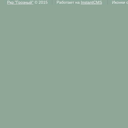
Ркр "Грозный"
© 2015
Работает на
InstantCMS
Иконки 