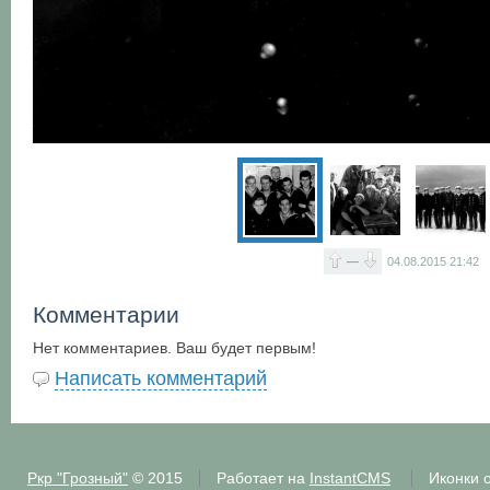
—
04.08.2015
21:42
Комментарии
Нет комментариев. Ваш будет первым!
Написать комментарий
Ркр "Грозный"
© 2015
Работает на
InstantCMS
Иконки 