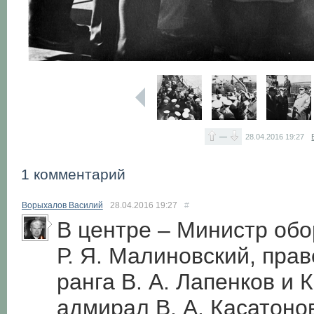
—
28.04.2016
19:27
1 комментарий
Ворыхалов Василий
28.04.2016
19:27
#
В центре – Министр об
Р. Я. Малиновский, пра
ранга В. А. Лапенков 
адмирал В. А. Касатонов