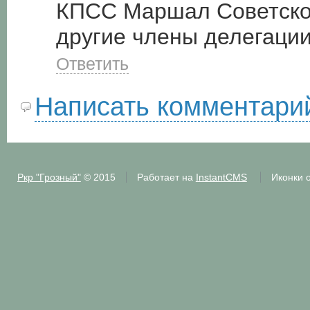
КПСС Маршал Советског
другие члены делегации
Ответить
Написать комментари
Ркр "Грозный"
© 2015
Работает на
InstantCMS
Иконки 