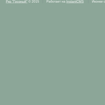
Ркр "Грозный"
© 2015
Работает на
InstantCMS
Иконки 