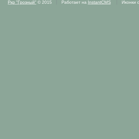
Ркр "Грозный"
© 2015
Работает на
InstantCMS
Иконки 