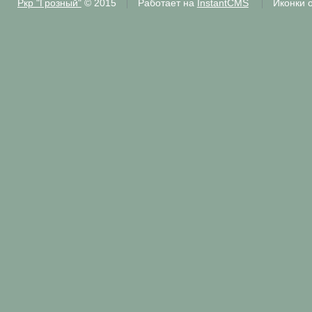
Ркр "Грозный"
© 2015
Работает на
InstantCMS
Иконки 