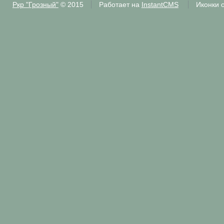
Ркр "Грозный"
© 2015
Работает на
InstantCMS
Иконки 