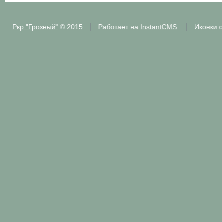
Ркр "Грозный"
© 2015
Работает на
InstantCMS
Иконки 