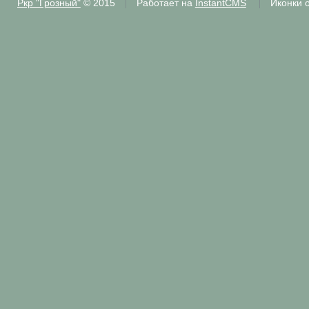
Ркр "Грозный"
© 2015
Работает на
InstantCMS
Иконки 