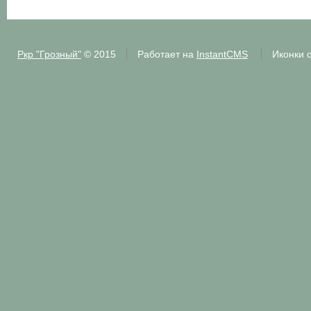
Ркр "Грозный"
© 2015
Работает на
InstantCMS
Иконки 