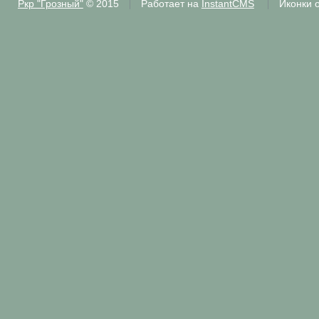
Ркр "Грозный"
© 2015
Работает на
InstantCMS
Иконки 