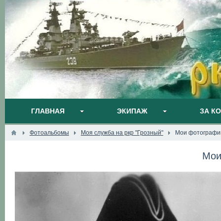
ГЛАВНАЯ
ЭКИПАЖ
ЗА К
Фотоальбомы
Моя служба на ркр "Грозный"
Мои фотографи
Мои