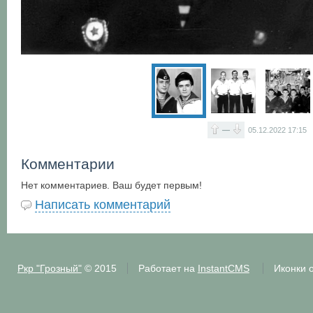
—
05.12.2022
17:15
Комментарии
Нет комментариев. Ваш будет первым!
Написать комментарий
Ркр "Грозный"
© 2015
Работает на
InstantCMS
Иконки 