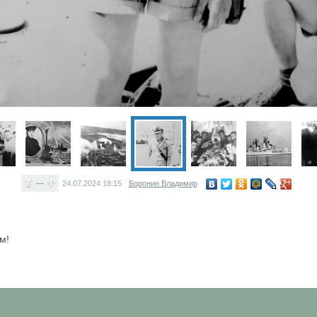
—
24.07.2024
18:15
Боронин Владимир
м!