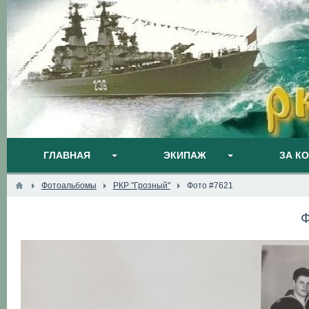
ГЛАВНАЯ
ЭКИПАЖ
ЗА К
Фотоальбомы
РКР "Грозный"
Фото #7621
Ф