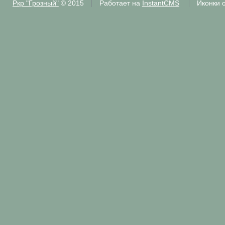
Ркр "Грозный"
© 2015
Работает на
InstantCMS
Иконки 