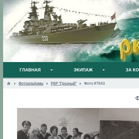
ГЛАВНАЯ
ЭКИПАЖ
ЗА К
Фотоальбомы
РКР "Грозный"
Фото #7643
Ф