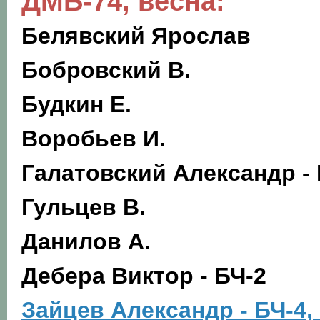
ДМБ-74, весна:
Белявский Я
рослав
Бобровский В.
Будкин Е.
Воробьев И.
Галатовский А
лександр
- 
Гульцев В.
Данилов А.
Дебера В
иктор
- БЧ-2
Зайцев Александр - БЧ-4