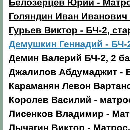
Белозерцев Юрий - Матро
Голяндин Иван Иванович 
Гурьев Виктор - БЧ-2, ста
Демушкин Геннадий - БЧ-
Демин Валерий БЧ-2, 2 б
Джалилов Абдумаджит - Б
Караманян Левон Вартано
Королев Василий - матро
Лисенков Владимир - Мат
Лычагин Виктор - Матрос,