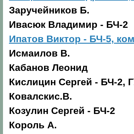
Заручейников Б.
Ивасюк В
ладимир
- БЧ-2
Ипатов Виктор - БЧ-5, ко
Исмаилов В.
Кабанов Л
еонид
Кислицин С
ергей
- БЧ-2, 
Ковалскис.В.
Козулин С
ергей
- БЧ-2
Король А.