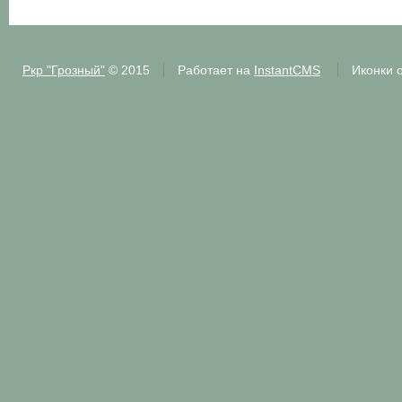
Ркр "Грозный"
© 2015
Работает на
InstantCMS
Иконки 